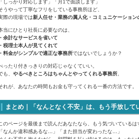
「しっかり対応します」「月1で面談します」
そうやって丁寧なフリをしている事務所ほど、
実際の現場では
新人任せ・業務の属人化・コミュニケーション
本当にひとり社長に必要なのは、
・余計なサービスを省いて
・税理士本人が見てくれて
・料金がシンプルで適正な事務所
ではないでしょうか？
べったり付きっきりの対応じゃなくていい。
でも、
やるべきところはちゃんとやってくれる事務所
。
それが、あなたの時間もお金も守ってくれる一番の方法です。
まとめ｜
「なんとなく不安」は、もう手放して
このページを最後まで読んだあなたなら、もう気づいているは
「なんか違和感あるな…」「また担当が変わったな…」