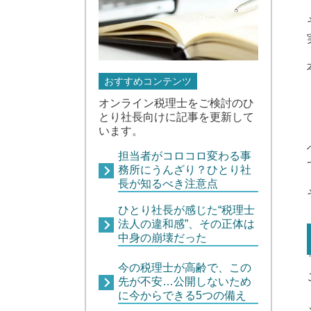
おすすめコンテンツ
オンライン税理士をご検討のひ
とり社長向けに記事を更新して
います。
担当者がコロコロ変わる事
務所にうんざり？ひとり社
長が知るべき注意点
ひとり社長が感じた“税理士
法人の違和感”、その正体は
中身の崩壊だった
今の税理士が高齢で、この
先が不安…公開しないため
に今からできる5つの備え