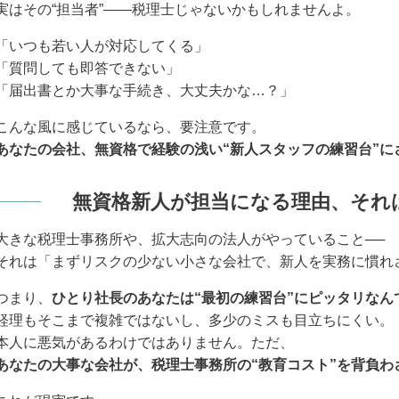
実はその“担当者”――税理士じゃないかもしれませんよ。
「いつも若い人が対応してくる」
「質問しても即答できない」
「届出書とか大事な手続き、大丈夫かな…？」
こんな風に感じているなら、要注意です。
あなたの会社、無資格で経験の浅い“新人スタッフの練習台”に
無資格新人が担当になる理由、それ
大きな税理士事務所や、拡大志向の法人がやっていること──
それは「まずリスクの少ない小さな会社で、新人を実務に慣れ
つまり、
ひとり社長のあなたは“最初の練習台”にピッタリなん
経理もそこまで複雑ではないし、多少のミスも目立ちにくい。
本人に悪気があるわけではありません。ただ、
あなたの大事な会社が、税理士事務所の“教育コスト”を背負わ