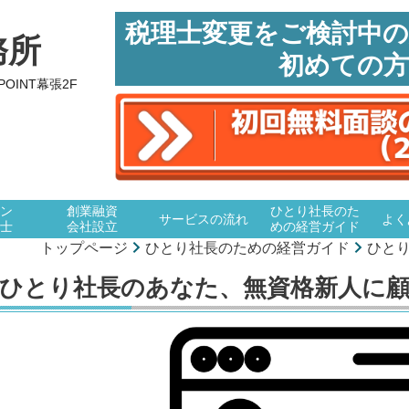
税理士変更をご検討中
務所
初めての
 POINT幕張2F
ン
創業融資
ひとり社長のた
サービスの流れ
よく
士
会社設立
めの経営ガイド
トップページ
ひとり社長のための経営ガイド
ひと
ひとり社長のあなた、無資格新人に