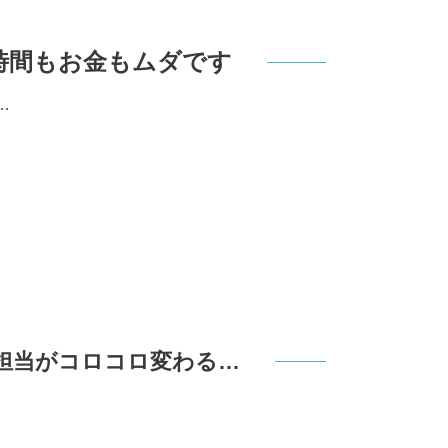
時間もお金もムダです
…
。
。
担当がコロコロ変わる…